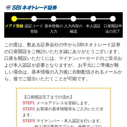
メアド登録
認証コード
基本情報の
入力内容の
本人認証
口座開設申
登録
入力
確認
込の完了
この度は、数ある証券会社の中から
SBIネオトレード証券
の口座開設をご検討いただき誠にありがとうございます。
口座を開設いただくには、マイナンバーカードのご呈示お
よび本人認証が必要となりますが、 お手元にご準備が難
しい場合は、基本情報の入力後に自動配信されるメールか
ら、後でご提出いただくことが可能です。
【口座開設完了までの流れ】
STEP1
メールアドレスを登録します。
STEP2
お客様の基本情報等をご入力いただき
ます。
STEP3
マイナンバー・本人認証を行います。
個人認証専用アプリか、画像アップロ