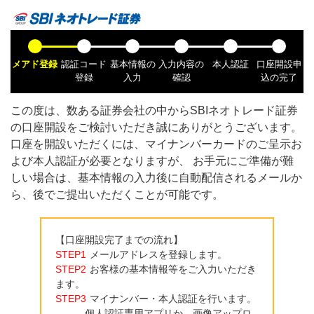
メアド登録
認証コード
基本情報の
入力内容の
本人認証
口座開設申
登録
入力
確認
込の完了
この度は、数ある証券会社の中から
SBIネオトレード証券
の口座開設をご検討いただき誠にありがとうございます。
口座を開設いただくには、マイナンバーカードのご呈示お
よび本人認証が必要となりますが、 お手元にご準備が難
しい場合は、基本情報の入力後に自動配信されるメールか
ら、後でご提出いただくことが可能です。
【口座開設完了までの流れ】
STEP1
メールアドレスを登録します。
STEP2
お客様の基本情報等をご入力いただき
ます。
STEP3
マイナンバー・本人認証を行います。
個人認証専用アプリか、画像アップロ