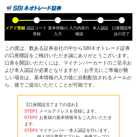
メアド登録
認証コード
基本情報の
入力内容の
本人認証
口座開設申
登録
入力
確認
込の完了
この度は、数ある証券会社の中から
SBIネオトレード証券
の口座開設をご検討いただき誠にありがとうございます。
口座を開設いただくには、マイナンバーカードのご呈示お
よび本人認証が必要となりますが、 お手元にご準備が難
しい場合は、基本情報の入力後に自動配信されるメールか
ら、後でご提出いただくことが可能です。
【口座開設完了までの流れ】
STEP1
メールアドレスを登録します。
STEP2
お客様の基本情報等をご入力いただき
ます。
STEP3
マイナンバー・本人認証を行います。
個人認証専用アプリか、画像アップロ