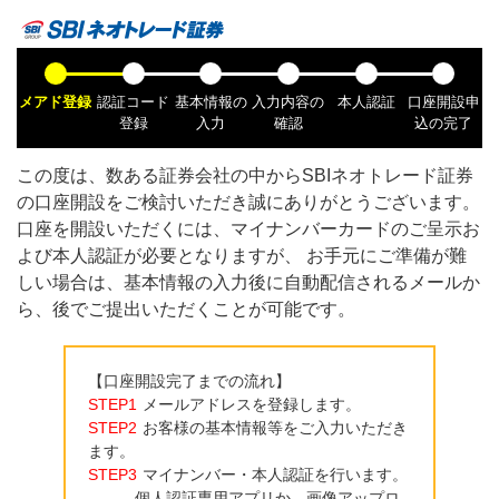
メアド登録
認証コード
基本情報の
入力内容の
本人認証
口座開設申
登録
入力
確認
込の完了
この度は、数ある証券会社の中から
SBIネオトレード証券
の口座開設をご検討いただき誠にありがとうございます。
口座を開設いただくには、マイナンバーカードのご呈示お
よび本人認証が必要となりますが、 お手元にご準備が難
しい場合は、基本情報の入力後に自動配信されるメールか
ら、後でご提出いただくことが可能です。
【口座開設完了までの流れ】
STEP1
メールアドレスを登録します。
STEP2
お客様の基本情報等をご入力いただき
ます。
STEP3
マイナンバー・本人認証を行います。
個人認証専用アプリか、画像アップロ