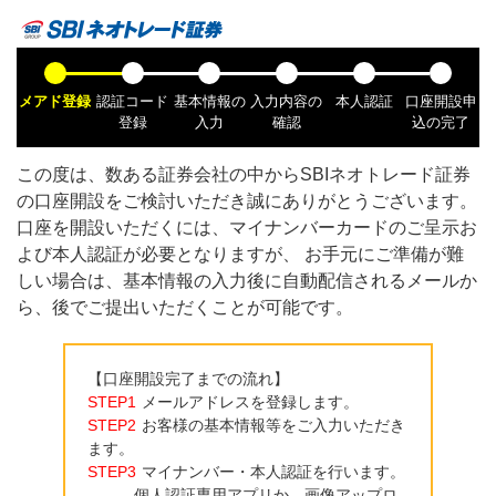
メアド登録
認証コード
基本情報の
入力内容の
本人認証
口座開設申
登録
入力
確認
込の完了
この度は、数ある証券会社の中から
SBIネオトレード証券
の口座開設をご検討いただき誠にありがとうございます。
口座を開設いただくには、マイナンバーカードのご呈示お
よび本人認証が必要となりますが、 お手元にご準備が難
しい場合は、基本情報の入力後に自動配信されるメールか
ら、後でご提出いただくことが可能です。
【口座開設完了までの流れ】
STEP1
メールアドレスを登録します。
STEP2
お客様の基本情報等をご入力いただき
ます。
STEP3
マイナンバー・本人認証を行います。
個人認証専用アプリか、画像アップロ