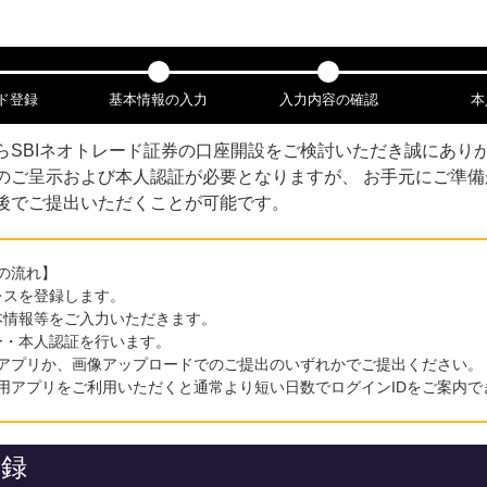
ド登録
基本情報の入力
入力内容の確認
本
ら
SBIネオトレード証券
の口座開設をご検討いただき誠にありが
のご呈示および本人認証が必要となりますが、 お手元にご準
後でご提出いただくことが可能です。
の流れ】
レスを登録します。
本情報等をご入力いただきます。
ー・本人認証を行います。
アプリか、画像アップロードでのご提出のいずれかでご提出ください。
用アプリをご利用いただくと通常より短い日数でログインIDをご案内で
登録