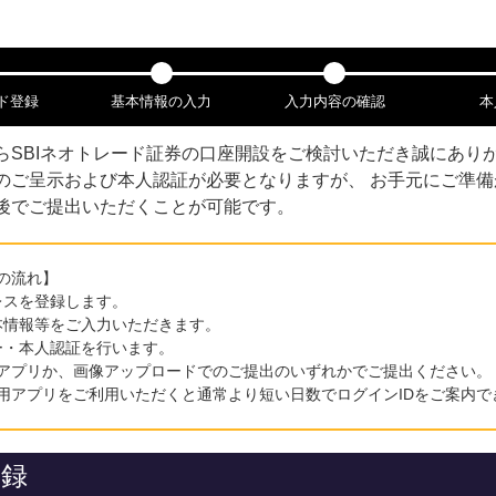
ド登録
基本情報の入力
入力内容の確認
本
ら
SBIネオトレード証券
の口座開設をご検討いただき誠にありが
のご呈示および本人認証が必要となりますが、 お手元にご準
後でご提出いただくことが可能です。
の流れ】
レスを登録します。
本情報等をご入力いただきます。
ー・本人認証を行います。
アプリか、画像アップロードでのご提出のいずれかでご提出ください。
用アプリをご利用いただくと通常より短い日数でログインIDをご案内で
登録