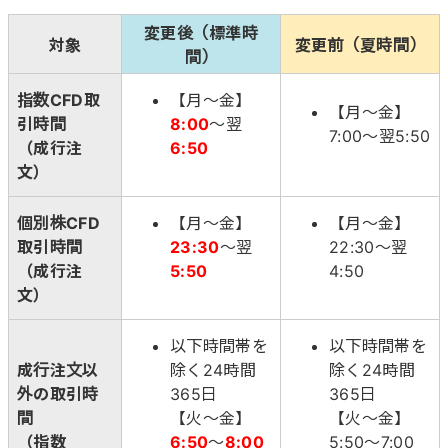
変更後（標準時
対象
変更前（夏時間）
間）
指数CFD取
【月～金】
【月～金】
引時間
8:00
～翌
7:00～翌5:50
（成行注
6:50
文）
個別株CFD
【月～金】
【月～金】
取引時間
23:30
～翌
22:30～翌
（成行注
5:50
4:50
文）
以下時間帯を
以下時間帯を
成行注文以
除く24時間
除く24時間
外の取引時
365日
365日
間
【火～金】
【火～金】
（指数
6:50
～
8:00
5:50～7:00