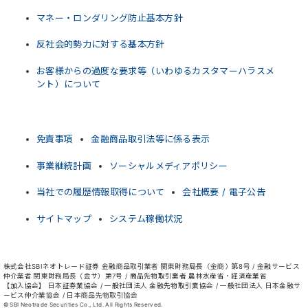
マネー・ロンダリング防止基本方針
反社会的勢力に対する基本方針
お客様からの過度な要求等（いわゆるカスタマーハラスメ
ント）について
免責事項
金融商品取引法等に係る表示
事業継続計画
ソーシャルメディアポリシー
当社での履歴情報取得について
会社概要 / 電子公告
サイトマップ
システム稼働状況
株式会社SBIネオトレード証券 金融商品取引業者 関東財務局長（金商）第8号 / 金融サービス
仲介業者 関東財務局長（金サ）第7号 / 商品先物取引業者 農林水産省・経済産業省
【加入協会】 日本証券業協会 / 一般社団法人 金融先物取引業協会 / 一般社団法人 日本金融サ
ービス仲介業協会 / 日本商品先物取引協会
© SBI Neotrade Securities Co., Ltd. All Rights Reserved.