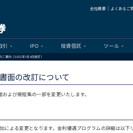
｜
会社概要
よくあるご
取引
IPO
投資信託
ツール
ご案内（2022年1月4日改訂）
書面の改訂について
書面および規程集の一部を変更いたします。
加による変更となります。金利優遇プログラムの詳細は以下