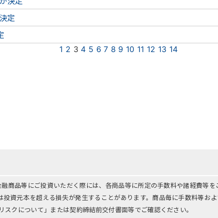
が決定
決定
定
1
2
3
4
5
6
7
8
9
10
11
12
13
14
る金融商品等にご投資いただく際には、各商品等に所定の手数料や諸経費等
は投資元本を超える損失が発生することがあります。商品毎に手数料等およ
「リスクについて」または契約締結前交付書面等でご確認ください。