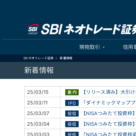
現物取引
信用
SBIネオトレード証券
新着情報
新着情報
25/03/15
【リリース済み】大引け
25/03/11
「ダイナミックマッププ
25/03/07
【NISAつみたて投資
25/03/04
【NISAつみたて投資
25/03/03
「NISAつみたて投資