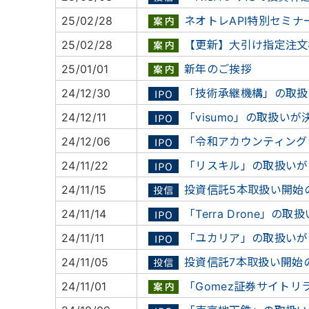
25/02/28
ネオトレAPI特別セミナ
25/02/28
【更新】大引け指定注文
25/01/01
新年のご挨拶
24/12/30
「技術承継機構」の取扱
24/12/11
「visumo」の取扱いが
24/12/06
「令和アカウンティング
24/11/22
「リスキル」の取扱いが
24/11/15
投資信託5本取扱い開始
24/11/14
「Terra Drone」の取
24/11/11
「ユカリア」の取扱いが
24/11/05
投資信託7本取扱い開始
24/11/01
「Gomez証券サイトリ