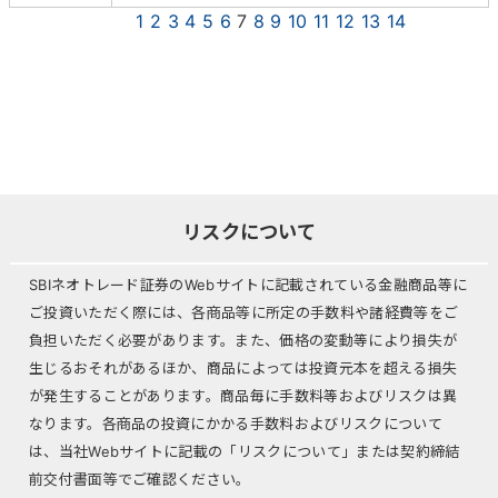
1
2
3
4
5
6
7
8
9
10
11
12
13
14
リスクについて
SBIネオトレード証券のWebサイトに記載されている金融商品等に
ご投資いただく際には、各商品等に所定の手数料や諸経費等をご
負担いただく必要があります。また、価格の変動等により損失が
生じるおそれがあるほか、商品によっては投資元本を超える損失
が発生することがあります。商品毎に手数料等およびリスクは異
なります。各商品の投資にかかる手数料およびリスクについて
は、当社Webサイトに記載の「リスクについて」または契約締結
前交付書面等でご確認ください。