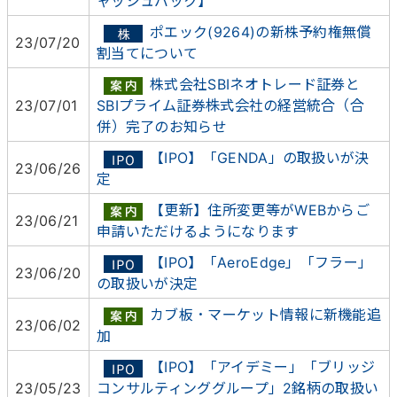
ャッシュバック】
ポエック(9264)の新株予約権無償
23/07/20
割当てについて
株式会社SBIネオトレード証券と
23/07/01
SBIプライム証券株式会社の経営統合（合
併）完了のお知らせ
【IPO】「GENDA」の取扱いが決
23/06/26
定
【更新】住所変更等がWEBからご
23/06/21
申請いただけるようになります
【IPO】「AeroEdge」「フラー」
23/06/20
の取扱いが決定
カブ板・マーケット情報に新機能追
23/06/02
加
【IPO】「アイデミー」「ブリッジ
23/05/23
コンサルティンググループ」2銘柄の取扱い