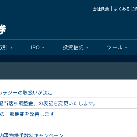
｜
会社概要
よくあるご
取引
IPO
投資信託
ツール
トラテジーの取扱いが決定
用「配当落ち調整金」の表記を変更いたします。
の一部機能を改善します
国内現物株手数料キャンペーン！