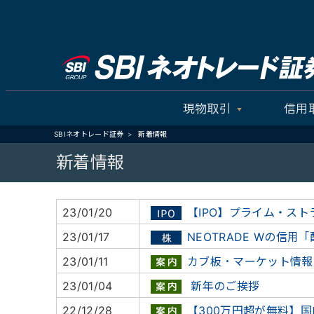
現物取引
信用
SBIネオトレード証券
新着情報
新着情報
23/01/20
【IPO】プライム・ス
23/01/17
NEOTRADE Wの信
23/01/11
カブ板・マーケット情報
23/01/04
新年のご挨拶
22/12/28
【300万円超が無料】