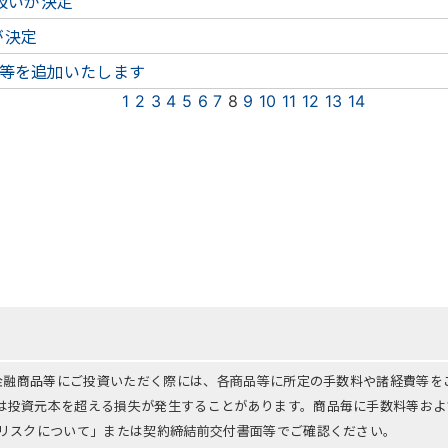
扱いが決定
が決定
等を追加いたします
1
2
3
4
5
6
7
8
9
10
11
12
13
14
る金融商品等にご投資いただく際には、各商品等に所定の手数料や諸経費等
は投資元本を超える損失が発生することがあります。商品毎に手数料等およ
「リスクについて」または契約締結前交付書面等でご確認ください。