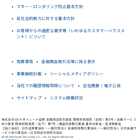
マネー・ロンダリング防止基本方針
反社会的勢力に対する基本方針
お客様からの過度な要求等（いわゆるカスタマーハラスメ
ント）について
免責事項
金融商品取引法等に係る表示
事業継続計画
ソーシャルメディアポリシー
当社での履歴情報取得について
会社概要 / 電子公告
サイトマップ
システム稼働状況
株式会社SBIネオトレード証券 金融商品取引業者 関東財務局長（金商）第8号 / 金融サービス
仲介業者 関東財務局長（金サ）第7号 / 商品先物取引業者 農林水産省・経済産業省
【加入協会】 日本証券業協会 / 一般社団法人 金融先物取引業協会 / 一般社団法人 日本金融サ
ービス仲介業協会 / 日本商品先物取引協会
© SBI Neotrade Securities Co., Ltd. All Rights Reserved.