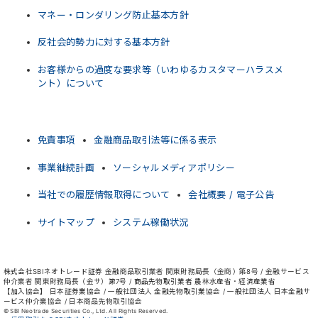
マネー・ロンダリング防止基本方針
反社会的勢力に対する基本方針
お客様からの過度な要求等（いわゆるカスタマーハラスメ
ント）について
免責事項
金融商品取引法等に係る表示
事業継続計画
ソーシャルメディアポリシー
当社での履歴情報取得について
会社概要 / 電子公告
サイトマップ
システム稼働状況
株式会社SBIネオトレード証券 金融商品取引業者 関東財務局長（金商）第8号 / 金融サービス
仲介業者 関東財務局長（金サ）第7号 / 商品先物取引業者 農林水産省・経済産業省
【加入協会】 日本証券業協会 / 一般社団法人 金融先物取引業協会 / 一般社団法人 日本金融サ
ービス仲介業協会 / 日本商品先物取引協会
© SBI Neotrade Securities Co., Ltd. All Rights Reserved.