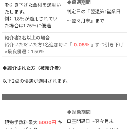
◆優遇期間
を引き下げた金利を適用い
判定日の『翌週第1営業日
たします。
例）1.8％が適用されてい
～翌々月末』まで
た場合は1.75％に優遇
紹介者2名以上の場合
紹介いただいた方1名追加毎に『
0.05％
』ずつ引き下げ
※最良優遇：1.50％
◆紹介された方（被紹介者）
以下2点の優遇が適用されます。
◆対象期間
口座開設日～翌々月末
現物手数料最大
5000円
キ