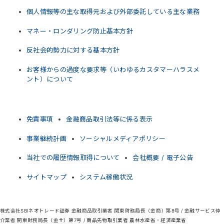
個人情報等の主な取得元および外部委託している主な業務
マネー・ロンダリング防止基本方針
反社会的勢力に対する基本方針
お客様からの過度な要求等（いわゆるカスタマーハラスメ
ント）について
免責事項
金融商品取引法等に係る表示
事業継続計画
ソーシャルメディアポリシー
当社での履歴情報取得について
会社概要 / 電子公告
サイトマップ
システム稼働状況
株式会社SBIネオトレード証券 金融商品取引業者 関東財務局長（金商）第8号 / 金融サービス仲
介業者 関東財務局長（金サ）第7号 / 商品先物取引業者 農林水産省・経済産業省