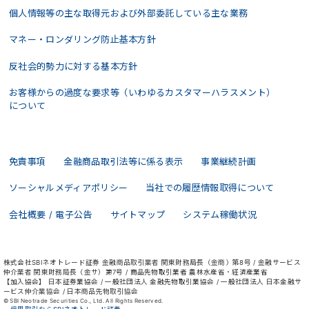
個人情報等の主な取得元および外部委託している主な業務
マネー・ロンダリング防止基本方針
反社会的勢力に対する基本方針
お客様からの過度な要求等（いわゆるカスタマーハラスメント）
について
免責事項
金融商品取引法等に係る表示
事業継続計画
ソーシャルメディアポリシー
当社での履歴情報取得について
会社概要 / 電子公告
サイトマップ
システム稼働状況
株式会社SBIネオトレード証券 金融商品取引業者 関東財務局長（金商）第8号 / 金融サービス
仲介業者 関東財務局長（金サ）第7号 / 商品先物取引業者 農林水産省・経済産業省
【加入協会】 日本証券業協会 / 一般社団法人 金融先物取引業協会 / 一般社団法人 日本金融サ
ービス仲介業協会 / 日本商品先物取引協会
© SBI Neotrade Securities Co., Ltd. All Rights Reserved.