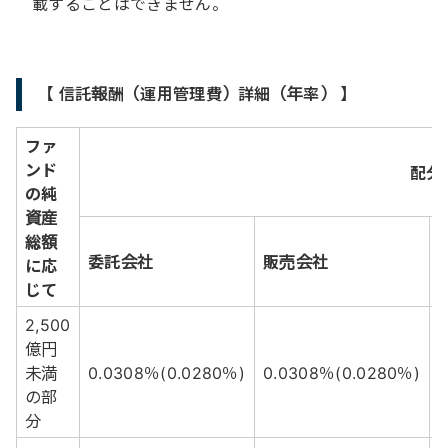
載することはできません。
【 信託報酬（運用管理費）詳細（年率） 】
ファ
ンド
配分
の純
資産
総額
委託会社
販売会社
に応
じて
2,500
億円
未満
0.0308％(0.0280％)
0.0308％(0.0280％)
0
の部
分