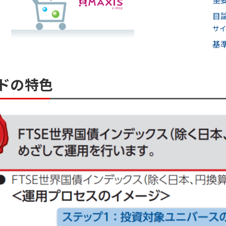
目
サ
基
ドの特色