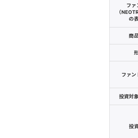
ファ
（NEOT
の
商
ファン
投資対
投