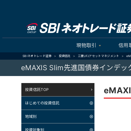
現物取引
信用
SBIネオトレード証券
投資信託
三菱UFJアセットマネジメント
e
eMAXIS Slim先進国債券イン
eMA
投資信託TOP
はじめての投資信託
地域別
投資対象別