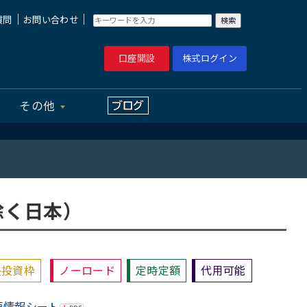
｜
｜
質問
お問い合わせ
口座開設
株式ログイン
その他
（除く日本）
長投資枠
ノーロード
定時定額
代用可能
要情報シート