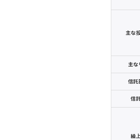
主な
主な
信託
信
繰