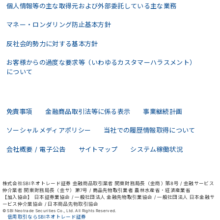
個人情報等の主な取得元および外部委託している主な業務
マネー・ロンダリング防止基本方針
反社会的勢力に対する基本方針
お客様からの過度な要求等（いわゆるカスタマーハラスメント）
について
免責事項
金融商品取引法等に係る表示
事業継続計画
ソーシャルメディアポリシー
当社での履歴情報取得について
会社概要 / 電子公告
サイトマップ
システム稼働状況
株式会社SBIネオトレード証券 金融商品取引業者 関東財務局長（金商）第8号 / 金融サービス
仲介業者 関東財務局長（金サ）第7号 / 商品先物取引業者 農林水産省・経済産業省
【加入協会】 日本証券業協会 / 一般社団法人 金融先物取引業協会 / 一般社団法人 日本金融サ
ービス仲介業協会 / 日本商品先物取引協会
© SBI Neotrade Securities Co., Ltd. All Rights Reserved.
信用取引ならSBIネオトレード証券