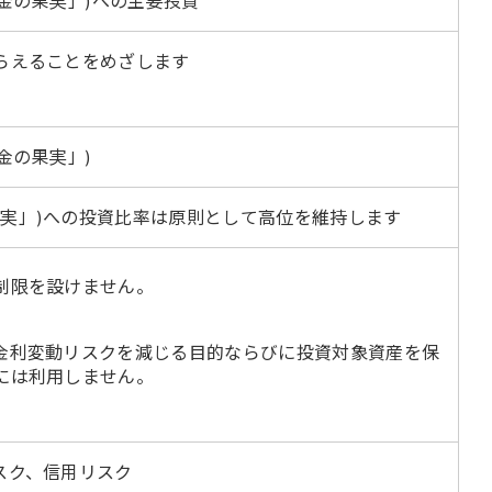
金の果実」)への主要投資
らえることをめざします
金の果実」)
の果実」)への投資比率は原則として高位を維持します
制限を設けません。
金利変動リスクを減じる目的ならびに投資対象資産を保
には利用しません。
スク、信用リスク