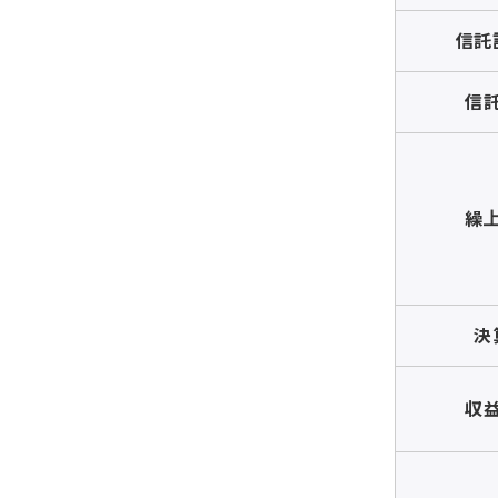
信託
信
繰
決
収