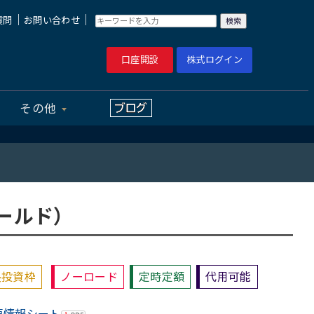
｜
｜
質問
お問い合わせ
口座開設
株式ログイン
その他
ールド）
長投資枠
ノーロード
定時定額
代用可能
要情報シート