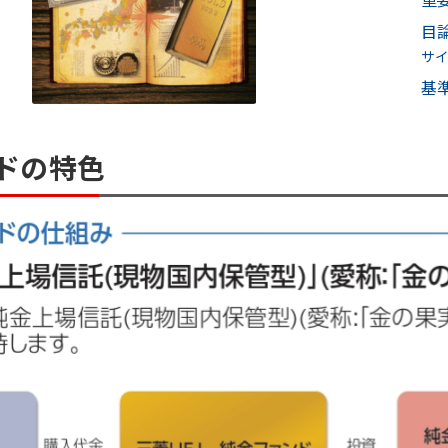
目
サ
基
ドの特色