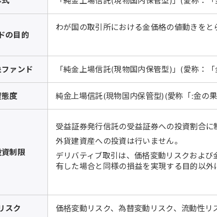
形式
「純金上場信託(現物国内保管型)」(愛称：「
わが国の取引所における金価格の値動きをと
ドの目的
象ファンド
「純金上場信託(現物国内保管型)」(愛称：「
資態度
純金上場信託(現物国内保管型)(愛称「:金
受益証券発行信託の受益証券への投資割合に
外貨建資産への投資は行いません。
投資制限
デリバティブ取引は、価格変動リスクおよび
有した場合と同様の損益を実現する目的以外
リスク
価格変動リスク、為替変動リスク、流動性リ