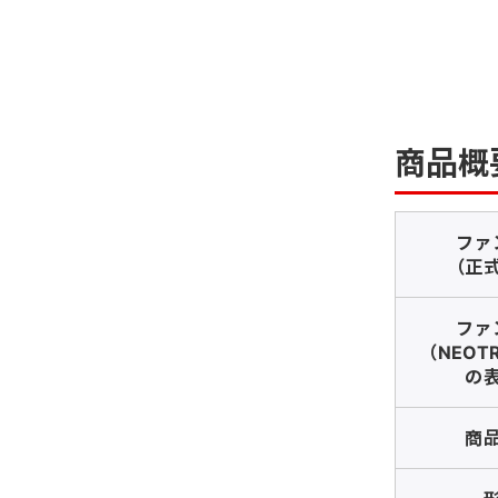
商品概
ファ
（正
ファ
（NEOT
の
商