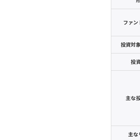
ファン
投資対
投
主な
主な