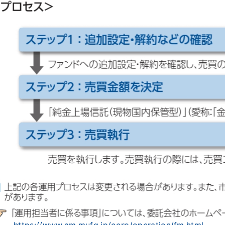
https://www.am.mufg.jp/corp/operation/fm.html