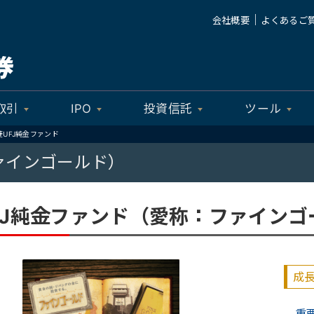
｜
会社概要
よくあるご
取引
IPO
投資信託
ツール
菱UFJ純金ファンド
ァインゴールド）
FJ純金ファンド（愛称：ファインゴ
成
重