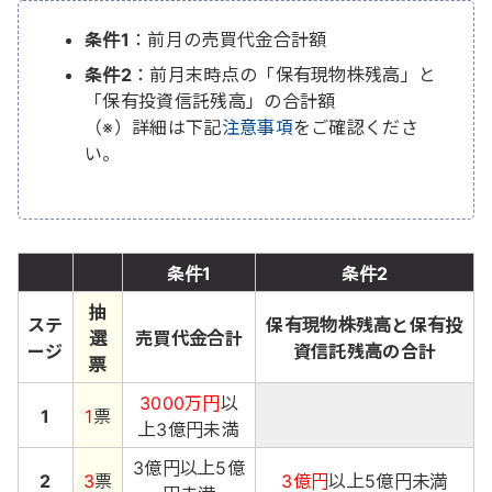
条件1
：前月の売買代金合計額
条件2
：前月末時点の「保有現物株残高」と
「保有投資信託残高」の合計額
（※）詳細は下記
注意事項
をご確認くださ
い。
条件1
条件2
抽
ステ
保有現物株残高と保有投
選
売買代金合計
ージ
資信託残高の合計
票
3000万円
以
1
1
票
上3億円未満
3億円以上5億
2
3
票
3億円
以上5億円未満