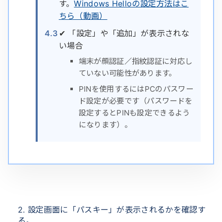
す。
Windows Helloの設定方法はこ
ちら（動画）
✔ 「設定」や「追加」が表示されな
い場合
端末が顔認証／指紋認証に対応し
ていない可能性があります。
PINを使用するにはPCのパスワー
ド設定が必要です（パスワードを
設定するとPINも設定できるよう
になります）。
2. 設定画面に「パスキー」が表示されるかを確認す
る。