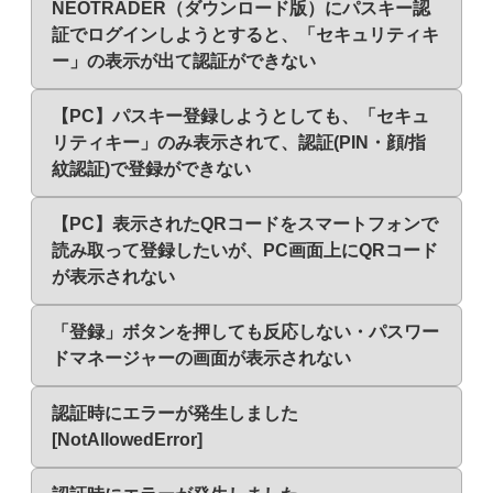
NEOTRADER（ダウンロード版）にパスキー認
証でログインしようとすると、「セキュリティキ
ー」の表示が出て認証ができない
【PC】パスキー登録しようとしても、「セキュ
リティキー」のみ表示されて、認証(PIN・顔/指
紋認証)で登録ができない
【PC】表示されたQRコードをスマートフォンで
読み取って登録したいが、PC画面上にQRコード
が表示されない
「登録」ボタンを押しても反応しない・パスワー
ドマネージャーの画面が表示されない
認証時にエラーが発生しました
[NotAllowedError]