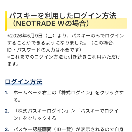
パスキーを利用したログイン方法
（NEOTRADE Wの場合）
※2026年5月9日（土）より、パスキーのみでログイン
することができるようになりました。（この場合、
ID・パスワードの入力は不要です）
※これまでのログイン方法も引き続きご利用いただけ
ます。
ログイン方法
ホームページ右上の「株式ログイン」をクリックす
る。
「株式パスキーログイン」＞「パスキーでログイ
ン」をクリックする。
パスキー認証画面（ID一覧）が表示されるので自身