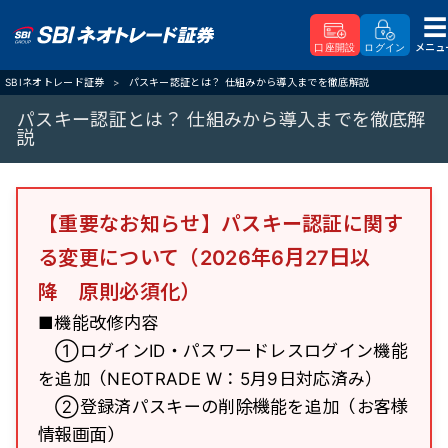
メニュ
口座開設
ログイン
SBIネオトレード証券
パスキー認証とは？ 仕組みから導入までを徹底解説
パスキー認証とは？ 仕組みから導入までを徹底解
説
【重要なお知らせ】パスキー認証に関す
る変更について（2026年6月27日以
降 原則必須化）
■機能改修内容
①ログインID・パスワードレスログイン機能
を追加（NEOTRADE W：5月9日対応済み）
②登録済パスキーの削除機能を追加（お客様
情報画面）