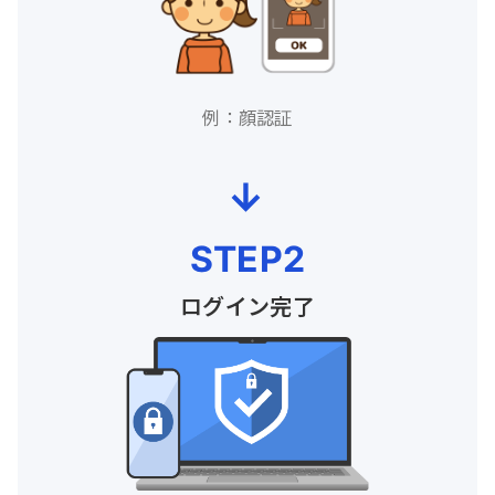
例：顔認証
→
STEP2
ログイン完了