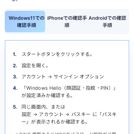
Windows11での
iPhoneでの確認手
Androidでの確認
確認手順
順
手順
スタートボタンをクリックする。
設定を開く。
アカウント → サインイン オプション
「Windows Hello（顔認証・指紋・PIN）」
が設定済みか確認する。
同じ画面内、または
設定 → アカウント → パスキー に「パスキ
ー」が表示されるか確認する。