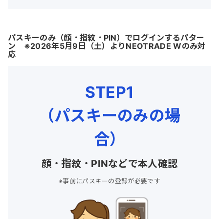
パスキーのみ（顔・指紋・PIN）でログインするパター
ン ※2026年5月9日（土）よりNEOTRADE Wのみ対
応
STEP1
（パスキーのみの場
合）
顔・指紋・PINなどで本人確認
※事前にパスキーの登録が必要です