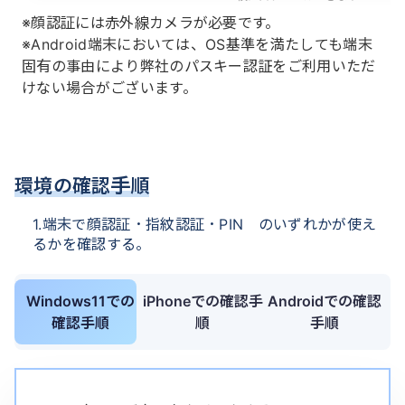
※顔認証には赤外線カメラが必要です。
※Android端末においては、OS基準を満たしても端末
固有の事由により弊社のパスキー認証をご利用いただ
けない場合がございます。
環境の確認手順
1.端末で顔認証・指紋認証・PIN のいずれかが使え
るかを確認する。
Windows11での
iPhoneでの確認手
Androidでの確認
確認手順
順
手順