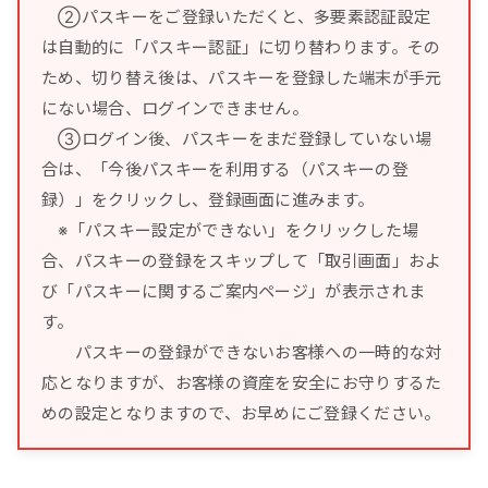
②パスキーをご登録いただくと、多要素認証設定
は自動的に「パスキー認証」に切り替わります。その
ため、切り替え後は、パスキーを登録した端末が手元
にない場合、ログインできません。
③ログイン後、パスキーをまだ登録していない場
合は、「今後パスキーを利用する（パスキーの登
録）」をクリックし、登録画面に進みます。
※「パスキー設定ができない」をクリックした場
合、パスキーの登録をスキップして「取引画面」およ
び「パスキーに関するご案内ページ」が表示されま
す。
パスキーの登録ができないお客様への一時的な対
応となりますが、お客様の資産を安全にお守りするた
めの設定となりますので、お早めにご登録ください。