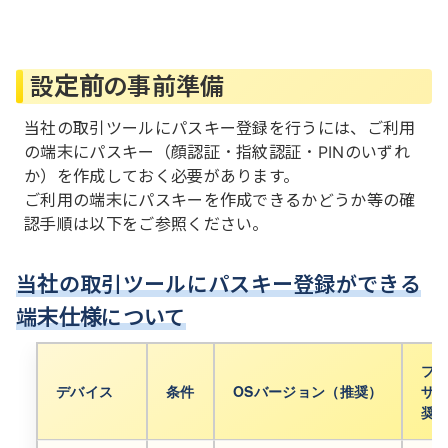
設定前の事前準備
当社の取引ツールにパスキー登録を行うには、ご利用
の端末にパスキー（顔認証・指紋認証・PINのいずれ
か）を作成しておく必要があります。
ご利用の端末にパスキーを作成できるかどうか等の確
認手順は以下をご参照ください。
当社の取引ツールにパスキー登録ができる
端末仕様について
ブ
デバイス
条件
OSバージョン（推奨）
ザ
奨