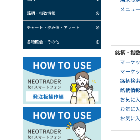
端末設
メニュ
銘柄・指数情報
チャート・歩み値・アラート
各種照会・その他
銘柄・指
マーケッ
マーケッ
銘柄検
銘柄情
お気に
お気に入
お気に入