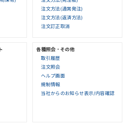
物保有)
注文方法(発注板)
注文方法(通常発注)
注文方法(返済方法)
注文訂正取消
ト
各種照会・その他
取引履歴
注文照会
ヘルプ画面
規制情報
当社からのお知らせ表示/内容確認