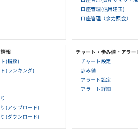
定
口座管理(資産サマリ・現
ー
口座管理(信用建玉)
口座管理（余力照会）
数情報
チャート・歩み値・アラー
ト(指数)
チャート設定
ト(ランキング)
歩み値
索
アラート設定
報
アラート詳細
入り
り(アップロード)
り(ダウンロード)