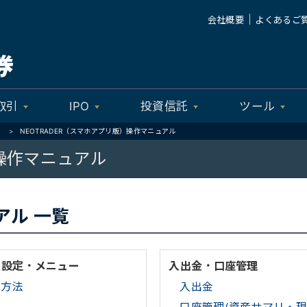
｜
会社概要
よくあるご
取引
IPO
投資信託
ツール
）
NEOTRADER（スマホアプリ版）操作マニュアル
）操作マニュアル
アル 一覧
・設定・メニュー
入出金・口座管理
ン方法
入出金