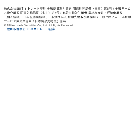
株式会社SBIネオトレード証券 金融商品取引業者 関東財務局長（金商）第8号 / 金融サービ
ス仲介業者 関東財務局長（金サ）第7号 / 商品先物取引業者 農林水産省・経済産業省
【加入協会】 日本証券業協会 / 一般社団法人 金融先物取引業協会 / 一般社団法人 日本金融
サービス仲介業協会 / 日本商品先物取引協会
© SBI Neotrade Securities Co., Ltd. All Rights Reserved.
信用取引ならSBIネオトレード証券