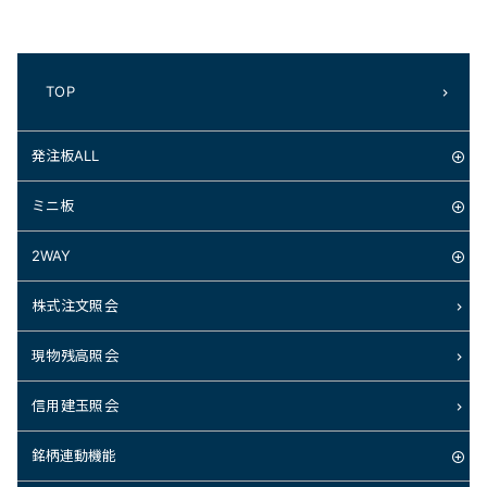
TOP
発注板ALL
ミニ板
2WAY
株式注文照会
現物残高照会
信用建玉照会
銘柄連動機能