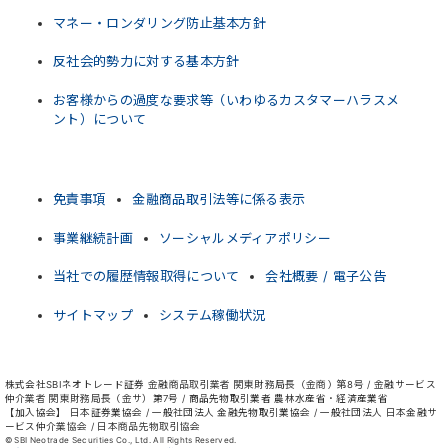
マネー・ロンダリング防止基本方針
反社会的勢力に対する基本方針
お客様からの過度な要求等（いわゆるカスタマーハラスメ
ント）について
免責事項
金融商品取引法等に係る表示
事業継続計画
ソーシャルメディアポリシー
当社での履歴情報取得について
会社概要 / 電子公告
サイトマップ
システム稼働状況
株式会社SBIネオトレード証券 金融商品取引業者 関東財務局長（金商）第8号 / 金融サービス
仲介業者 関東財務局長（金サ）第7号 / 商品先物取引業者 農林水産省・経済産業省
【加入協会】 日本証券業協会 / 一般社団法人 金融先物取引業協会 / 一般社団法人 日本金融サ
ービス仲介業協会 / 日本商品先物取引協会
© SBI Neotrade Securities Co., Ltd. All Rights Reserved.