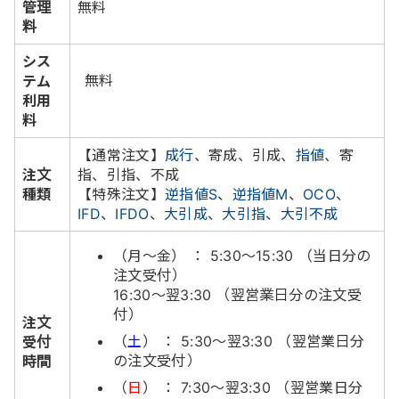
管理
無料
料
シス
無料
テム
利用
料
【通常注文】
成行
、寄成、引成、
指値
、寄
注文
指、引指、不成
種類
【特殊注文】
逆指値S
、
逆指値M
、
OCO
、
IFD
、
IFDO
、
大引成
、
大引指
、
大引不成
（月～金） ： 5:30～15:30 （当日分の
注文受付）
16:30～翌3:30 （翌営業日分の注文受
付）
注文
（
土
） ： 5:30～翌3:30 （翌営業日分
受付
の注文受付）
時間
（
日
） ： 7:30～翌3:30 （翌営業日分