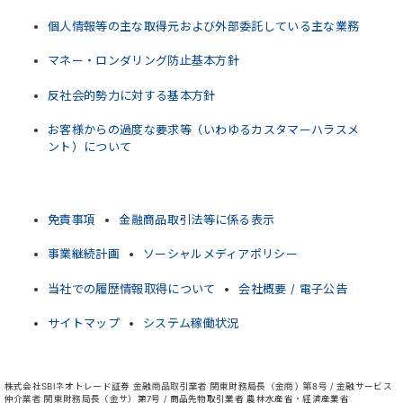
個人情報等の主な取得元および外部委託している主な業務
マネー・ロンダリング防止基本方針
反社会的勢力に対する基本方針
お客様からの過度な要求等（いわゆるカスタマーハラスメ
ント）について
免責事項
金融商品取引法等に係る表示
事業継続計画
ソーシャルメディアポリシー
当社での履歴情報取得について
会社概要 / 電子公告
サイトマップ
システム稼働状況
株式会社SBIネオトレード証券 金融商品取引業者 関東財務局長（金商）第8号 / 金融サービス
仲介業者 関東財務局長（金サ）第7号 / 商品先物取引業者 農林水産省・経済産業省