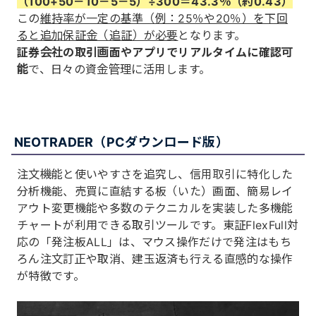
（100+50－10－5－5）÷300＝43.3％（約0.43）
この
維持率が一定の基準（例：25％や20％）を下回
ると追加保証金（追証）が必要
となります。
証券会社の取引画面やアプリでリアルタイムに確認可
能
で、日々の資金管理に活用します。
NEOTRADER（PCダウンロード版）
注文機能と使いやすさを追究し、信用取引に特化した
分析機能、売買に直結する板（いた）画面、簡易レイ
アウト変更機能や多数のテクニカルを実装した多機能
チャートが利用できる取引ツールです。東証FlexFull対
応の「発注板ALL」は、マウス操作だけで発注はもち
ろん注文訂正や取消、建玉返済も行える直感的な操作
が特徴です。