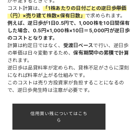
が不足するときです。
コスト計算は、
「1株あたりの日付ごとの逆日歩単価
（円）×売り建て株数×保有日数」
で求められます。
例えば、逆日歩が1日0.5円で、1,000株を10日間保有
した場合、0.5円×1,000株×10日＝5,000円が逆日歩
のコストとなります。
計算は約定日ではなく、
受渡日ベース
で行い、逆日歩
の単価は日々変動するため、
保有期間中の累積で計算
されます。
逆日歩は品貸料率が定められ、貸株不足がさらに深刻
になれば料率が上がる仕組みです。
このコストは売り方投資家が負担することになるの
で、逆日歩発生時は注意が必要です。
信用買い残についてはこち
ら