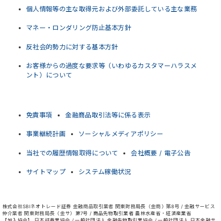
個人情報等の主な取得元および外部委託している主な業務
マネー・ロンダリング防止基本方針
反社会的勢力に対する基本方針
お客様からの過度な要求等（いわゆるカスタマーハラスメ
ント）について
免責事項
金融商品取引法等に係る表示
事業継続計画
ソーシャルメディアポリシー
当社での履歴情報取得について
会社概要 / 電子公告
サイトマップ
システム稼働状況
株式会社SBIネオトレード証券 金融商品取引業者 関東財務局長（金商）第8号 / 金融サービス
仲介業者 関東財務局長（金サ）第7号 / 商品先物取引業者 農林水産省・経済産業省
【加入協会】 日本証券業協会 / 一般社団法人 金融先物取引業協会 / 一般社団法人 日本金融サ